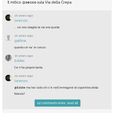
Il mitico
@secco
sula Via della Crepa
10 years ago
lorenzo
:
... se non sbaglio la via era quella
10 years ago
gallina
:
quanto cè na' er secco
10 years ago
Eddie
:
Ce n'ha proprio tanta
10 years ago
lorenzo
:
@Eddie
ma hai visto chi c'è nell'immagine di copertina della
falesia?
12
comments more, read all