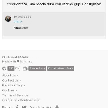
frequentata. Una roccia dura con ottimo grip. Consigliata!
10 years ago
cisco
:
Fantastica!!
Climb.World ©2026
Made with
from Italy
ENG
ITA
France Scale
Fontainebleau Scale
About Us
●
Contact Us
●
Privacy Policy
●
Cookies
●
Terms of Service
Crag's list
Boulder's list
●
Follow:
Download App: