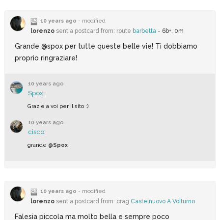
10 years ago
- modified
lorenzo
sent a postcard from: route
barbetta
- 6b+, 0m
Grande @spox per tutte queste belle vie! Ti dobbiamo
proprio ringraziare!
10 years ago
Spox
:
Grazie a voi per il sito :)
10 years ago
cisco
:
grande
@Spox
10 years ago
- modified
lorenzo
sent a postcard from: crag
Castelnuovo A Volturno
Falesia piccola ma molto bella e sempre poco