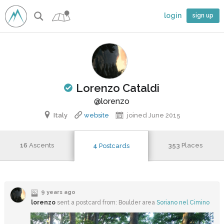
login
sign up
Lorenzo Cataldi
imber
@lorenzo
Italy
website
joined June 2015
16
Ascents
353
Places
4
Postcards
9 years ago
lorenzo
sent a postcard from: Boulder area
Soriano nel Cimino