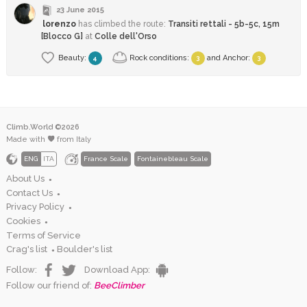
23 June 2015
lorenzo
has climbed
the route:
Transiti rettali - 5b-5c, 15m
[Blocco G]
at
Colle dell'Orso
Beauty:
Rock conditions:
and
Anchor
:
4
3
3
Climb.World ©2026
Made with
from Italy
ENG
ITA
France Scale
Fontainebleau Scale
About Us
●
Contact Us
●
Privacy Policy
●
Cookies
●
Terms of Service
Crag's list
Boulder's list
●
Follow:
Download App:
Follow our friend of:
BeeClimber