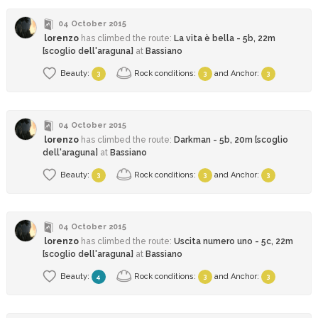
04 October 2015
lorenzo
has climbed
the route:
La vita è bella - 5b, 22m
[scoglio dell'araguna]
at
Bassiano
Beauty:
Rock conditions:
and
Anchor
:
3
3
3
04 October 2015
lorenzo
has climbed
the route:
Darkman - 5b, 20m [scoglio
dell'araguna]
at
Bassiano
Beauty:
Rock conditions:
and
Anchor
:
3
3
3
04 October 2015
lorenzo
has climbed
the route:
Uscita numero uno - 5c, 22m
[scoglio dell'araguna]
at
Bassiano
Beauty:
Rock conditions:
and
Anchor
:
4
3
3