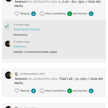
lorenzo
has climbed
the route:
L. 0,40 - 6a+, 25m
at
Gole del
Melfa
Beauty:
Rock conditions:
and
Anchor
:
4
5
4
8 years ago
Francesco.Sauro
:
fenomeno
8 years ago
lorenzo
:
hahaha, si fenomeno delle pippe
22 December 2017
lorenzo
has climbed
the route:
That's all - 5c, 25m
at
Gole del
Melfa
Beauty:
Rock conditions:
and
Anchor
:
4
5
4