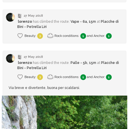
27 May 2018
lorenzo
has climbed
the route:
Vape - 6a, 15m
at
Placche di
Bini - Petrella Liri
Beauty:
Rock conditions:
and
Anchor
:
3
5
5
27 May 2018
lorenzo
has climbed
the route:
Palle - 5b, 15m
at
Placche di
Bini - Petrella Liri
Beauty:
Rock conditions:
and
Anchor
:
3
5
5
Via breve e divertente, buona per scaldarsi.