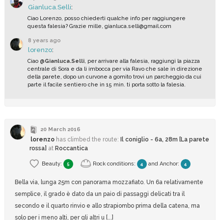
Gianluca.Selli
:
Ciao Lorenzo, posso chiederti qualche info per raggiungere
questa falesia? Grazie mille, gianluca.selli@gmail.com
8 years ago
lorenzo
:
Ciao
@Gianluca.Selli
, per arrivare alla falesia, raggiungi la piazza
centrale di Sora e da lì imbocca per via Ravo che sale in direzione
della parete, dopo un curvone a gomito trovi un parcheggio da cui
parte il facile sentiero che in 15 min. ti porta sotto la falesia.
20 March 2016
lorenzo
has climbed
the route:
Il coniglio - 6a, 28m [La parete
rossa]
at
Roccantica
Beauty:
Rock conditions:
and
Anchor
:
5
4
4
Bella via, lunga 25m con panorama mozzafiato. Un 6a relativamente
semplice, il grado è dato da un paio di passaggi delicati tra il
secondo e il quarto rinvio e allo strapiombo prima della catena, ma
solo per i meno alti, per gli altri u [...]