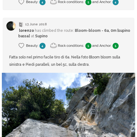
Beauty:
Rock conditions:
and
Anchor
:
4
5
4
13 June 2018
lorenzo
has climbed
the route:
Bloom-bloom - 6a, 0m [supino
bassa]
at
Supino
Beauty:
Rock conditions:
and
Anchor
:
4
5
5
Fatta solo nel primo facile tiro di 6a. Nella foto Bloom bloom sulla
sinistra e Piedi paralleli, un bel 5c, sulla destra.