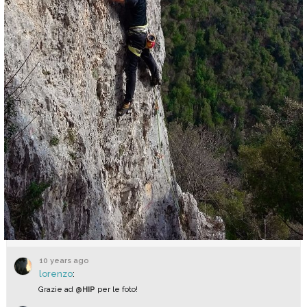
10 years ago
lorenzo
:
Grazie ad
@HIP
per le foto!