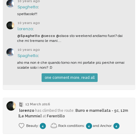
10 years ago
Spaghetto
:
spettacolo!!!
10 years ago
lorenzo
:
@Spaghetto
@secco
@cisco
sto weekend andiamo fuori? dai
che mi tremano le mani....
10 years ago
Spaghetto
:
aho ma non è che quando torno non mi portate più perchè ormai
scalate solo i noni? :D
one comment more, read all
13 March 2016
lorenzo
has climbed
the route:
Burro e marmellata - 5c, 12m
[Le Mummie]
at
Ferentillo
Beauty:
Rock conditions:
and
Anchor
:
4
4
4