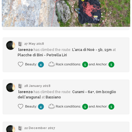
27 May 2018
lorenzo
has climbed
the route:
L'arca di Noè - 5b, 15m
at
Placche di Bini - Petrella Liri
Beauty:
Rock conditions:
and
Anchor
:
4
5
5
28 January 2018
lorenzo
has climbed
the route:
Curami - 6a+, 0m [scoglio
dell'araguna]
at
Bassiano
Beauty:
Rock conditions:
and
Anchor
:
4
5
5
22 December 2017