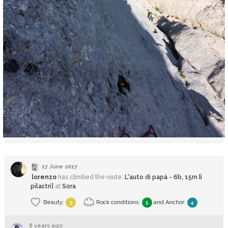
17 June 2017
lorenzo
has climbed
the route:
L'auto di papà - 6b, 15m [i
pilastri]
at
Sora
Beauty:
Rock conditions:
and
Anchor
:
3
5
4
8 years ago