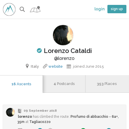
login
sign up
Lorenzo Cataldi
imber
@lorenzo
Italy
website
joined June 2015
4
Postcards
353
Places
16
Ascents
09 September 2018
lorenzo
has climbed
the route:
Profumo di abbacchio - 6a+,
35m
at
Tagliacozzo