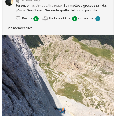
24 June 2017
lorenzo
has climbed
the route:
Sua mollosa grossezza - 6a,
30m
at
Gran Sasso, Seconda spalla del corno piccolo
Beauty:
Rock conditions:
and
Anchor
:
5
5
4
Via memorabile!