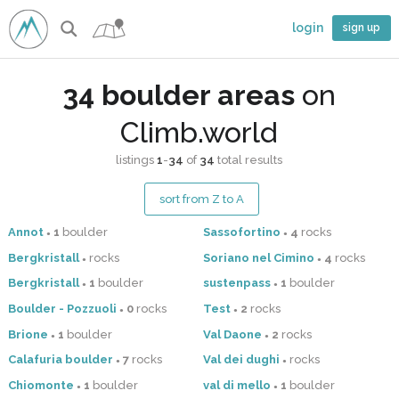
login
sign up
34 boulder areas
on
Climb.world
listings
1
-
34
of
34
total results
sort from Z to A
Annot
1
boulder
Sassofortino
4
rocks
●
●
Bergkristall
rocks
Soriano nel Cimino
4
rocks
●
●
Bergkristall
1
boulder
sustenpass
1
boulder
●
●
Boulder - Pozzuoli
0
rocks
Test
2
rocks
●
●
Brione
1
boulder
Val Daone
2
rocks
●
●
Calafuria boulder
7
rocks
Val dei dughi
rocks
●
●
Chiomonte
1
boulder
val di mello
1
boulder
●
●