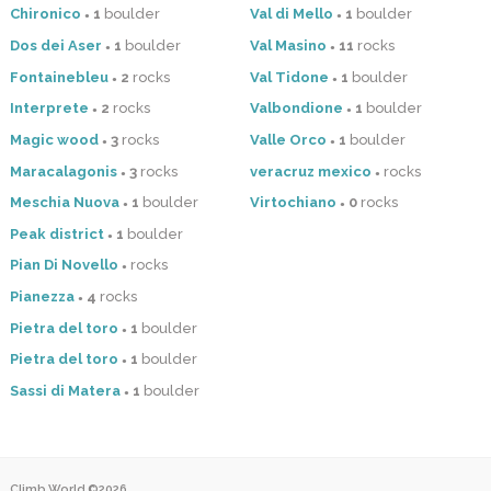
Chironico
1
boulder
Val di Mello
1
boulder
●
●
Dos dei Aser
1
boulder
Val Masino
11
rocks
●
●
Fontainebleu
2
rocks
Val Tidone
1
boulder
●
●
Interprete
2
rocks
Valbondione
1
boulder
●
●
Magic wood
3
rocks
Valle Orco
1
boulder
●
●
Maracalagonis
3
rocks
veracruz mexico
rocks
●
●
Meschia Nuova
1
boulder
Virtochiano
0
rocks
●
●
Peak district
1
boulder
●
Pian Di Novello
rocks
●
Pianezza
4
rocks
●
Pietra del toro
1
boulder
●
Pietra del toro
1
boulder
●
Sassi di Matera
1
boulder
●
Climb.World ©2026