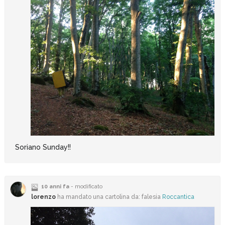
Soriano Sunday!!
10 anni fa
- modificato
lorenzo
ha mandato una cartolina da: falesia
Roccantica