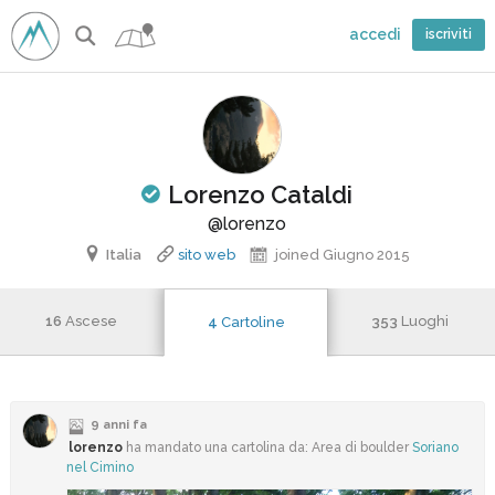
accedi
iscriviti
Lorenzo Cataldi
ificato
@lorenzo
Italia
sito web
joined Giugno 2015
16
Ascese
353
Luoghi
4
Cartoline
9 anni fa
lorenzo
ha mandato una cartolina da: Area di boulder
Soriano
nel Cimino