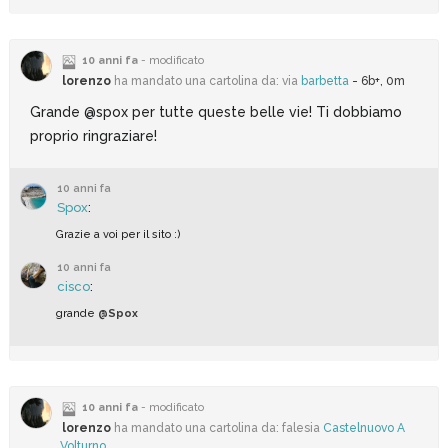
10 anni fa
- modificato
lorenzo
ha mandato una cartolina da: via
barbetta
- 6b+, 0m
Grande @spox per tutte queste belle vie! Ti dobbiamo
proprio ringraziare!
10 anni fa
Spox
:
Grazie a voi per il sito :)
10 anni fa
cisco
:
grande
@Spox
10 anni fa
- modificato
lorenzo
ha mandato una cartolina da: falesia
Castelnuovo A
Volturno