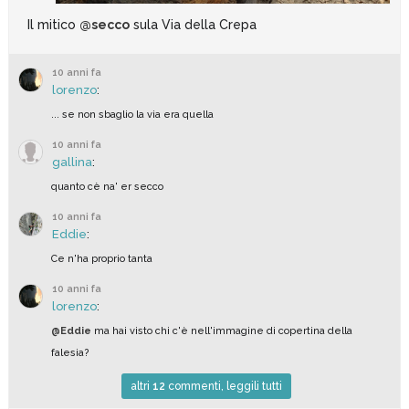
Il mitico
@secco
sula Via della Crepa
10 anni fa
lorenzo
:
... se non sbaglio la via era quella
10 anni fa
gallina
:
quanto cè na' er secco
10 anni fa
Eddie
:
Ce n'ha proprio tanta
10 anni fa
lorenzo
:
@Eddie
ma hai visto chi c'è nell'immagine di copertina della
falesia?
altri
12
commenti, leggili tutti