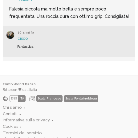
Falesia piccola ma molto bella e sempre poco
frequentata. Una roccia dura con ottimo grip. Consigliata!
10 anni fa
cisco
:
Fantastica!!
Climb.World ©2026
Fatto con
dall'Italia
ENG
ITA
Scala Francese
Scala Fontainebleau
Chi siamo
●
Contatti
●
Informativa sulla privacy
●
Cookies
●
Termini del servizio