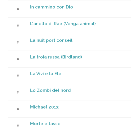
In cammino con Dio
add a
#
L'anello di Rae (Venga animal)
add a
#
La nuit port conseil
add a
#
La troia russa (Birdland)
add a
#
La Vivi e la Ele
add a
#
Lo Zombi del nord
add a
#
Michael 2013
add a
#
Morte e tasse
add a
#