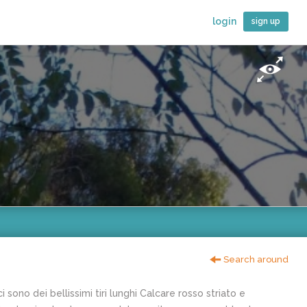
login
sign up
Search around
sono dei bellissimi tiri lunghi Calcare rosso striato e