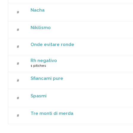
Nacha
add a
#
Nikilismo
add a
#
Onde evitare ronde
add a
#
Rh negativo
add a
#
1 pitches
Sfiancami pure
add a
#
Spasmi
add a
#
Tre monti di merda
add a
#