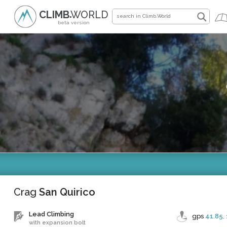
CLIMB
WORLD
●
beta version
Crag
San Quirico
Lead Climbing
gps
41.85
,
with expansion bolt