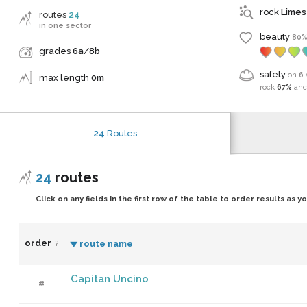
rock
Lime
routes
24
in one sector
beauty
80
grades
6a
/
8b
safety
on
6
max length
0m
rock
67%
an
24
Routes
24
routes
Click on any fields in the first row of the table to order results as y
order
route name
?
Capitan Uncino
add a
#