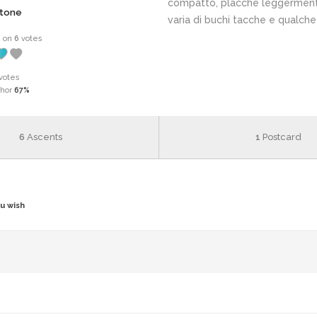
compatto, placche leggermente
stone
varia di buchi tacche e qualch
%
on
6
votes
votes
chor
67%
6
Ascents
1
Postcard
ou wish
n ascent