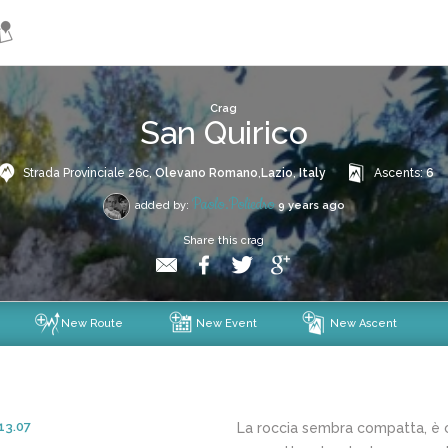
show/hide the full picture
Crag
San Quirico
Strada Provinciale 26c,
Olevano Romano
,
Lazio
,
Italy
Ascents:
6
Paolo.poliedro
added by:
9 years ago
Share this crag
New Route
New Event
New Ascent
13.07
La roccia sembra compatta, è ci 