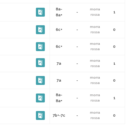
8a-
morra
-
1
8a+
rossa
morra
6c+
-
0
rossa
morra
6c+
-
0
rossa
morra
7a
-
1
rossa
morra
7a
-
0
rossa
8a-
morra
-
1
8a+
rossa
morra
7b+-7c
-
0
rossa