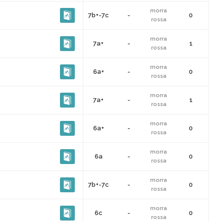
morra
7b+-7c
-
0
rossa
morra
7a+
-
1
rossa
morra
6a+
-
0
rossa
morra
7a+
-
1
rossa
morra
6a+
-
0
rossa
morra
6a
-
0
rossa
morra
7b+-7c
-
0
rossa
morra
6c
-
0
rossa