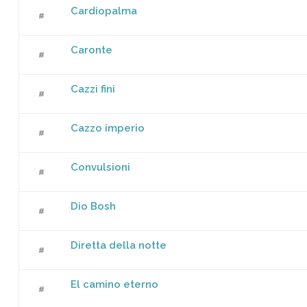
Cardiopalma
add a
#
Caronte
add a
#
Cazzi fini
add a
#
Cazzo imperio
add a
#
Convulsioni
add a
#
Dio Bosh
add a
#
Diretta della notte
add a
#
El camino eterno
add a
#