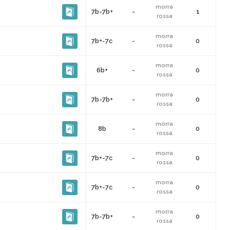
morra
7b-7b+
-
1
rossa
morra
7b+-7c
-
0
rossa
morra
6b+
-
0
rossa
morra
7b-7b+
-
0
rossa
morra
8b
-
0
rossa
morra
7b+-7c
-
0
rossa
morra
7b+-7c
-
0
rossa
morra
7b-7b+
-
0
rossa