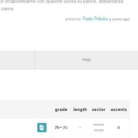
 strapiombante con qualche uscita su pance...abbastanza
e canna
Paolo.poliedro
writed by:
9 years ago
Map
grade
length
sector
ascents
morra
7b+-7c
-
0
rossa