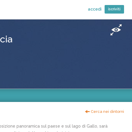
accedi
iscriviti
cia
Cerca nei dintorni
posizione panoramica sul paese e sul lago di Gallo, sarà