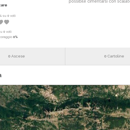
possibile cimentarsi con scalate
care
%
su
0
voti
su
0
voti
coraggio
0%
0
Ascese
0
Cartoline
a