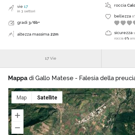
roccia
Cal
vie
17
in 3 settori
bellezza
0
gradi
3
/
6b+
sicurezza
altezza massima
22m
roccia
0%
an
17
Vie
Mappa
di Gallo Matese - Falesia della preuci
Map
Satellite