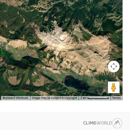
Keyboard shortcuts
Image may be subject to copyright
Terms
2 km
CLIMB
WORLD
●