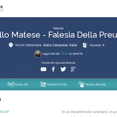
mostra/nascondi l'immagine intera
Falesia
llo Matese - Falesia Della Preu
Via XX Settembre,
Gallo
,
Campania
,
Italia
Ascese:
0
Cisco
aggiunta da:
11 anni fa
Condividi questa falesia
Nuova Via
Nuovo Evento
Nuova Ascesa
a
14.22
In un incantevole scenario, in 