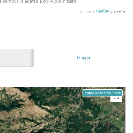
 semplici e adatte a chi vuole iniziare.
ClimBot
scritto da:
11 anni fa
Mappa
Mappa a schermo intero