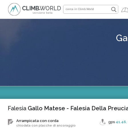
CLIMB
WORLD
●
versione beta
Ga
Falesia
Gallo Matese - Falesia Della Preuci
Arrampicata con corda
gps
41.46
,
chiodata con placche di ancoraggio