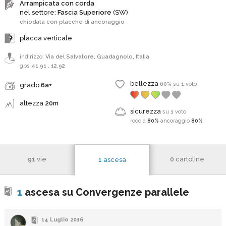
Arrampicata con corda
nel settore:
Fascia Superiore
(SW)
chiodata con placche di ancoraggio
placca verticale
indirizzo:
Via del Salvatore, Guadagnolo, Italia
gps
41.91
,
12.92
bellezza
60%
su
1
voto
grado
6a+
altezza
20m
sicurezza
su
1
voto
roccia
80%
ancoraggio
80%
91
vie
0
cartoline
1
ascesa
1
ascesa su Convergenze parallele
14 Luglio 2016