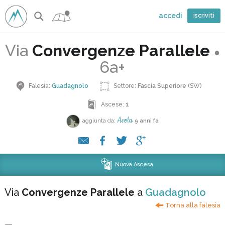
accedi
iscriviti
Via
Convergenze Parallele
●
6a+
Falesia:
Guadagnolo
Settore:
Fascia Superiore
(SW)
Ascese:
1
Asola
aggiunta da:
9 anni fa
Nuova Ascesa
Via
Convergenze Parallele
a
Guadagnolo
Torna alla falesia