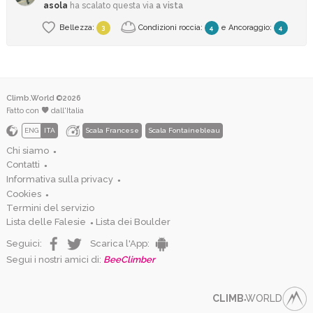
asola
ha scalato questa via
a vista
Bellezza:
Condizioni roccia:
e
Ancoraggio
:
3
4
4
Climb.World ©2026
Fatto con
dall'Italia
ENG
ITA
Scala Francese
Scala Fontainebleau
Chi siamo
●
Contatti
●
Informativa sulla privacy
●
Cookies
●
Termini del servizio
Lista delle Falesie
Lista dei Boulder
●
Seguici:
Scarica l'App:
Segui i nostri amici di:
BeeClimber
CLIMB
WORLD
●