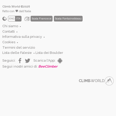
Climb.World ©2026
Fatto con
dall'Italia
ENG
ITA
Scala Francese
Scala Fontainebleau
Chi siamo
●
Contatti
●
Informativa sulla privacy
●
Cookies
●
Termini del servizio
Lista delle Falesie
Lista dei Boulder
●
Seguici:
Scarica l'App:
Segui i nostri amici di:
BeeClimber
CLIMB
WORLD
●