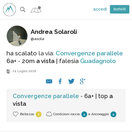
accedi
iscriviti
Andrea Solaroli
@asola
ha scalato
la via
:
Convergenze parallele
6a+
-
20m
a vista
| falesia
Guadagnolo
14 Luglio 2016
Convergenze parallele
-
6a+
| top
a
vista
Bellezza:
Condizioni roccia:
e
Ancoraggio
:
3
4
4