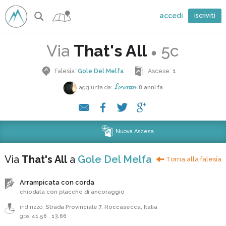
accedi
iscriviti
Via
That's All
5c
●
Falesia:
Gole Del Melfa
Ascese:
1
Lorenzo
aggiunta da:
8 anni fa
Nuova Ascesa
Via
That's All
a
Gole Del Melfa
Torna alla falesia
Arrampicata con corda
chiodata con placche di ancoraggio
indirizzo:
Strada Provinciale 7, Roccasecca, Italia
gps
41.56
,
13.66