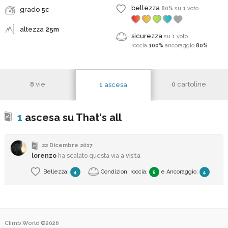
bellezza
80%
su
1
voto
grado
5c
altezza
25m
sicurezza
su
1
voto
roccia
100%
ancoraggio
80%
8
vie
0
cartoline
1
ascesa
1
ascesa su That's all
22 Dicembre 2017
lorenzo
ha scalato questa via
a vista
Bellezza:
Condizioni roccia:
e
Ancoraggio
:
4
5
4
Climb.World ©2026