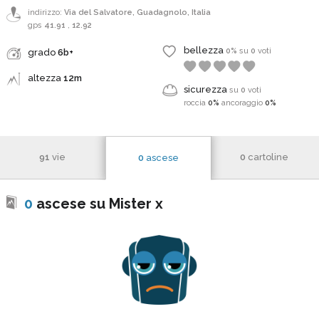
indirizzo:
Via del Salvatore, Guadagnolo, Italia
gps
41.91
,
12.92
bellezza
0%
su
0
voti
grado
6b+
altezza
12m
sicurezza
su
0
voti
roccia
0%
ancoraggio
0%
91
vie
0
cartoline
0
ascese
0
ascese su Mister x