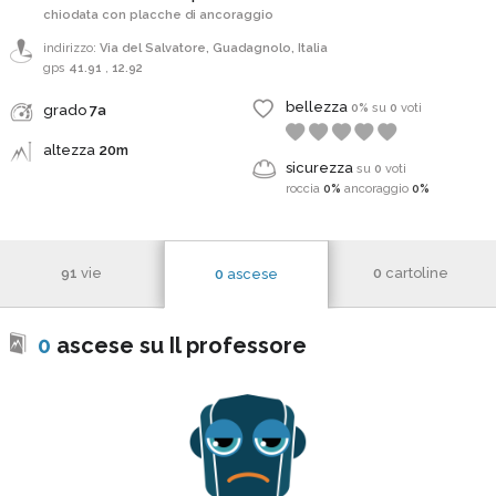
chiodata con placche di ancoraggio
indirizzo:
Via del Salvatore, Guadagnolo, Italia
gps
41.91
,
12.92
bellezza
0%
su
0
voti
grado
7a
altezza
20m
sicurezza
su
0
voti
roccia
0%
ancoraggio
0%
91
vie
0
cartoline
0
ascese
0
ascese su Il professore