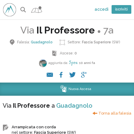
accedi
iscriviti
Via
Il Professore
7a
●
Falesia:
Guadagnolo
Settore:
Fascia Superiore
(SW)
Ascese:
0
Spox
aggiunta da:
10 anni fa
Nuova Ascesa
Via
Il Professore
a
Guadagnolo
Torna alla falesia
Arrampicata con corda
nel settore:
Fascia Superiore
(SW)