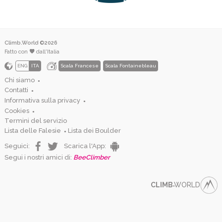
Climb.World ©2026
Fatto con
dall'Italia
ENG
ITA
Scala Francese
Scala Fontainebleau
Chi siamo
●
Contatti
●
Informativa sulla privacy
●
Cookies
●
Termini del servizio
Lista delle Falesie
Lista dei Boulder
●
Seguici:
Scarica l'App:
Segui i nostri amici di:
BeeClimber
CLIMB
WORLD
●