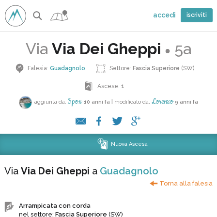
accedi
iscriviti
Via
Via Dei Gheppi
5a
●
Falesia:
Guadagnolo
Settore:
Fascia Superiore
(SW)
Ascese:
1
Spox
Lorenzo
aggiunta da:
10 anni fa
|
modificato da:
9 anni fa
Nuova Ascesa
Via
Via Dei Gheppi
a
Guadagnolo
Torna alla falesia
Arrampicata con corda
nel settore:
Fascia Superiore
(SW)