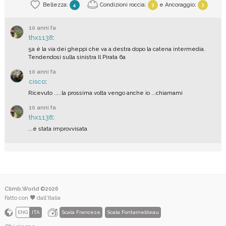
Bellezza:
Condizioni roccia:
e
Ancoraggio
:
4
3
3
10 anni fa
thx1138
:
5a é la via dei gheppi che va a destra dopo la catena intermedia.
Tendendosi sulla sinistra Il Pirata 6a
10 anni fa
cisco
:
Ricevuto .....la prossima volta vengo anche io ...chiamami
10 anni fa
thx1138
:
...é stata improvvisata
Climb.World ©2026
Fatto con
dall'Italia
ENG
ITA
Scala Francese
Scala Fontainebleau