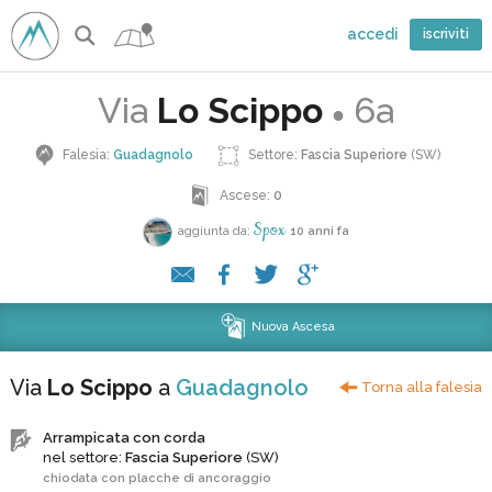
accedi
iscriviti
Via
Lo Scippo
6a
●
Falesia:
Guadagnolo
Settore:
Fascia Superiore
(SW)
Ascese:
0
Spox
aggiunta da:
10 anni fa
Nuova Ascesa
Via
Lo Scippo
a
Guadagnolo
Torna alla falesia
Arrampicata con corda
nel settore:
Fascia Superiore
(SW)
chiodata con placche di ancoraggio