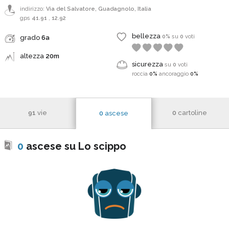
indirizzo:
Via del Salvatore, Guadagnolo, Italia
gps
41.91
,
12.92
bellezza
0%
su
0
voti
grado
6a
altezza
20m
sicurezza
su
0
voti
roccia
0%
ancoraggio
0%
91
vie
0
cartoline
0
ascese
0
ascese su Lo scippo