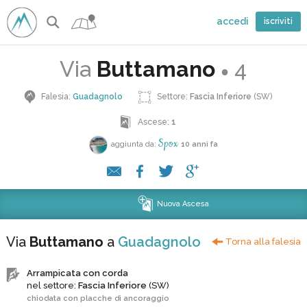
accedi
iscriviti
Via
Buttamano
4
●
Falesia:
Guadagnolo
Settore:
Fascia Inferiore
(SW)
Ascese:
1
Spox
aggiunta da:
10 anni fa
Nuova Ascesa
Via
Buttamano
a
Guadagnolo
Torna alla falesia
Arrampicata con corda
nel settore:
Fascia Inferiore
(SW)
chiodata con placche di ancoraggio