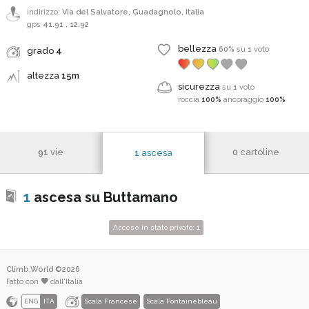
indirizzo:
Via del Salvatore, Guadagnolo, Italia
gps
41.91
,
12.92
bellezza
60%
su
1
voto
grado
4
altezza
15m
sicurezza
su
1
voto
roccia
100%
ancoraggio
100%
91
vie
0
cartoline
1
ascesa
1
ascesa su Buttamano
Ascese in stato privato:
1
Climb.World ©2026
Fatto con
dall'Italia
ENG
ITA
Scala Francese
Scala Fontainebleau