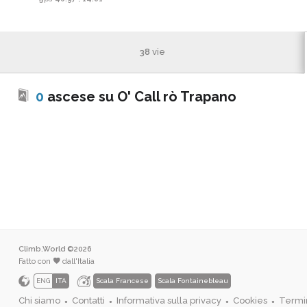
38
vie
0
ascese su O' Call rò Trapano
Climb.World ©2026
Fatto con
dall'Italia
ENG
ITA
Scala Francese
Scala Fontainebleau
Chi siamo
Contatti
Informativa sulla privacy
Cookies
Termin
●
●
●
●