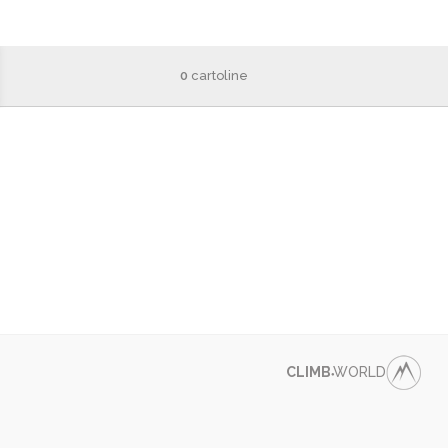
0
cartoline
CLIMB
WORLD
●