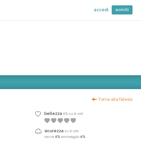
accedi
iscriviti
Torna alla falesia
bellezza
0%
su
0
voti
sicurezza
su
0
voti
roccia
0%
ancoraggio
0%