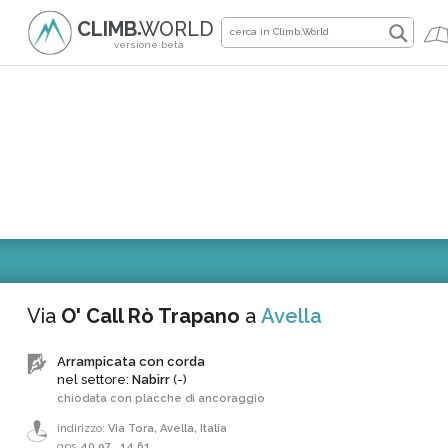
CLIMB
WORLD
●
versione beta
Via
O' Call Rò Trapano
a
Avella
Arrampicata con corda
nel settore:
Nabirr
(-)
chiodata con placche di ancoraggio
indirizzo:
Via Tora, Avella, Italia
gps
40.97
,
14.61