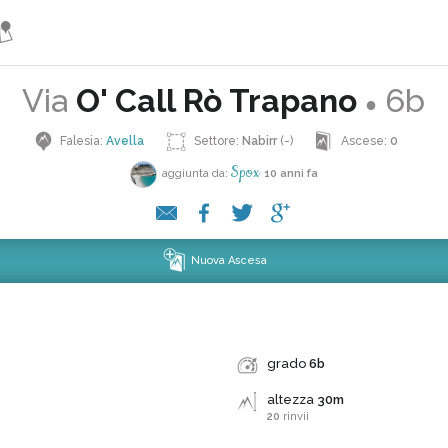
Via
O' Call Rò Trapano
6b
●
Falesia:
Avella
Settore:
Nabirr
(-)
Ascese:
0
Spox
aggiunta da:
10 anni fa
Nuova Ascesa
grado
6b
altezza
30m
20
rinvii