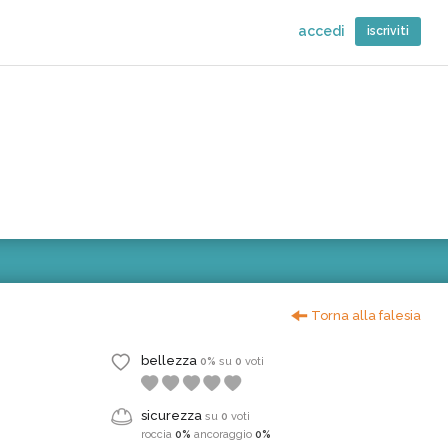
accedi
iscriviti
Torna alla falesia
bellezza
0%
su
0
voti
sicurezza
su
0
voti
roccia
0%
ancoraggio
0%