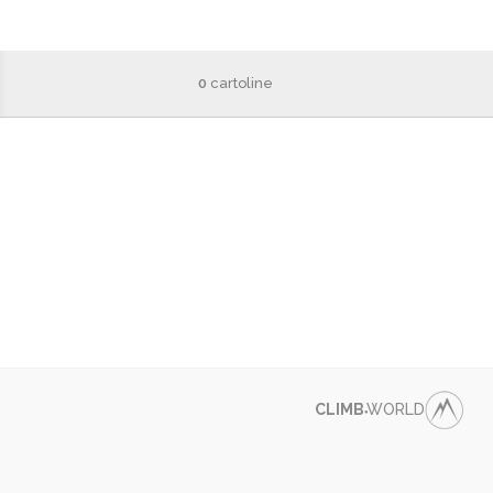
0
cartoline
CLIMB
WORLD
●