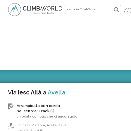
CLIMB
WORLD
●
versione beta
Via
Iesc Allà
a
Avella
Arrampicata con corda
nel settore:
Crack
(-)
chiodata con placche di ancoraggio
indirizzo:
Via Tora, Avella, Italia
gps
40.97
,
14.61