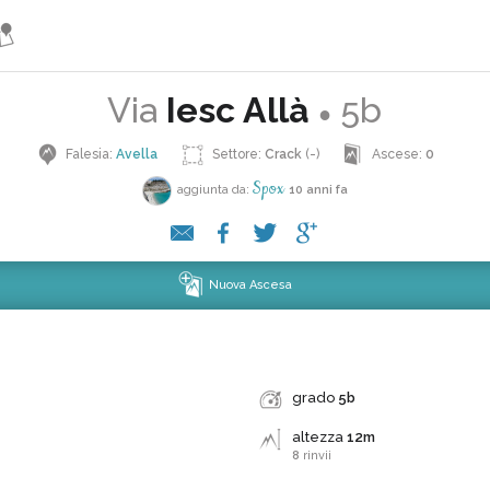
Via
Iesc Allà
5b
●
Falesia:
Avella
Settore:
Crack
(-)
Ascese:
0
Spox
aggiunta da:
10 anni fa
Nuova Ascesa
grado
5b
altezza
12m
8
rinvii