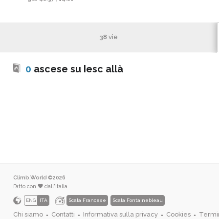
38
vie
0
ascese su Iesc allà
Climb.World ©2026
Fatto con
dall'Italia
ENG
ITA
Scala Francese
Scala Fontainebleau
Chi siamo
Contatti
Informativa sulla privacy
Cookies
Termin
●
●
●
●