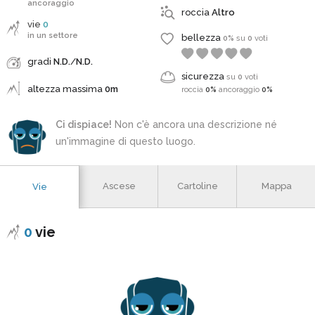
ancoraggio
roccia
Altro
vie
0
in un settore
bellezza
0%
su
0
voti
gradi
N.D.
/
N.D.
sicurezza
su
0
voti
altezza massima
0m
roccia
0%
ancoraggio
0%
Ci dispiace!
Non c'è ancora una descrizione né
un'immagine di questo luogo.
Ascese
Cartoline
Mappa
Vie
0
vie