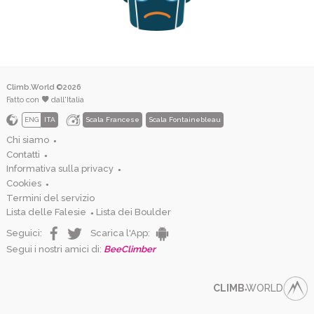
Climb.World ©2026
Fatto con
dall'Italia
ENG
ITA
Scala Francese
Scala Fontainebleau
Chi siamo
●
Contatti
●
Informativa sulla privacy
●
Cookies
●
Termini del servizio
Lista delle Falesie
Lista dei Boulder
●
Seguici:
Scarica l'App:
Segui i nostri amici di:
BeeClimber
CLIMB
WORLD
●