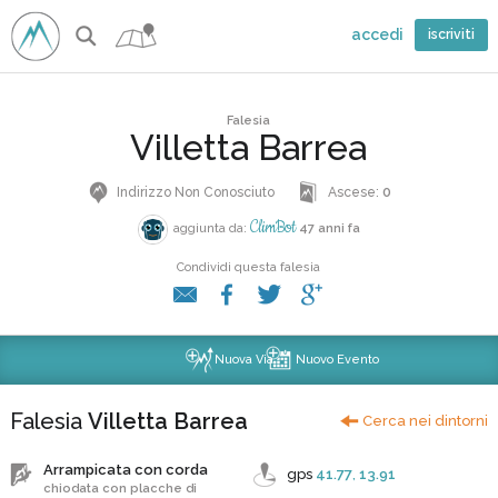
accedi
iscriviti
Falesia
Villetta Barrea
Indirizzo Non Conosciuto
Ascese:
0
ClimBot
aggiunta da:
47 anni fa
Condividi questa falesia
Nuova Via
Nuovo Evento
Falesia
Villetta Barrea
Cerca nei dintorni
Arrampicata con corda
gps
41.77
,
13.91
chiodata con placche di