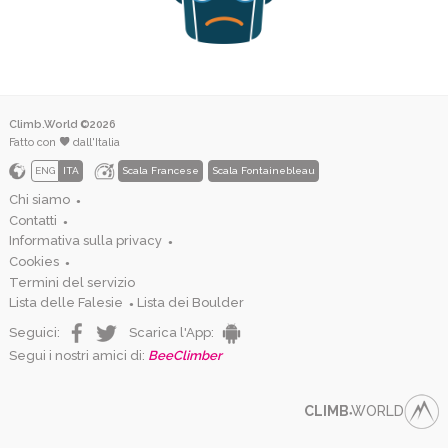
Climb.World ©2026
Fatto con
dall'Italia
ENG
ITA
Scala Francese
Scala Fontainebleau
Chi siamo
●
Contatti
●
Informativa sulla privacy
●
Cookies
●
Termini del servizio
Lista delle Falesie
Lista dei Boulder
●
Seguici:
Scarica l'App:
Segui i nostri amici di:
BeeClimber
CLIMB
WORLD
●