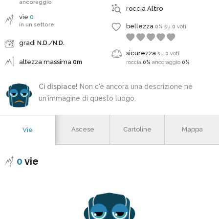
ancoraggio
roccia
Altro
vie
0
in un settore
bellezza
0%
su
0
voti
gradi
N.D.
/
N.D.
sicurezza
su
0
voti
altezza massima
0m
roccia
0%
ancoraggio
0%
Ci dispiace!
Non c'è ancora una descrizione né
un'immagine di questo luogo.
Ascese
Cartoline
Mappa
Vie
0
vie