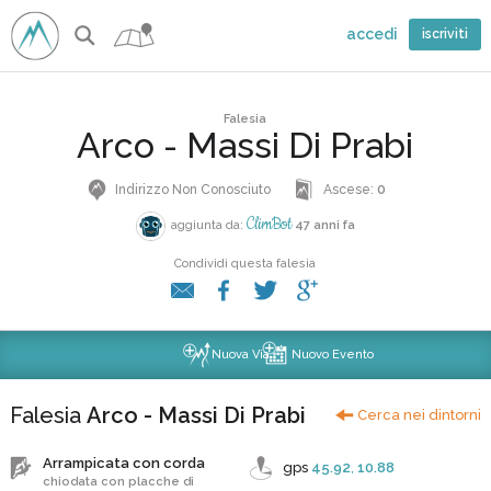
accedi
iscriviti
Falesia
Arco - Massi Di Prabi
Indirizzo Non Conosciuto
Ascese:
0
ClimBot
aggiunta da:
47 anni fa
Condividi questa falesia
Nuova Via
Nuovo Evento
Falesia
Arco - Massi Di Prabi
Cerca nei dintorni
Arrampicata con corda
gps
45.92
,
10.88
chiodata con placche di