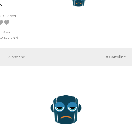
ro
%
su
0
voti
su
0
voti
coraggio
0%
0
Ascese
0
Cartoline