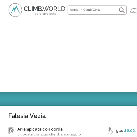
CLIMB
WORLD
●
versione beta
Falesia
Vezia
Arrampicata con corda
gps
46.02
,
chiodata con placche di ancoraggio