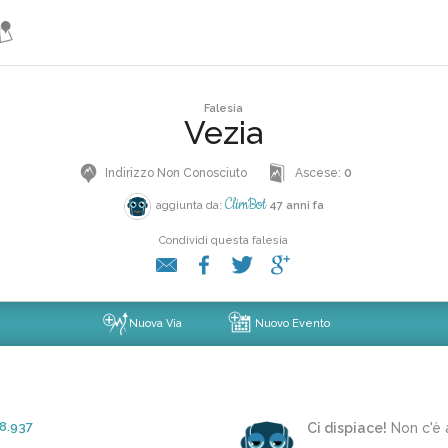
Falesia
Vezia
Indirizzo Non Conosciuto
Ascese:
0
ClimBot
aggiunta da:
47 anni fa
Condividi questa falesia
Nuova Via
Nuovo Evento
8.937
Ci dispiace!
Non c'è 