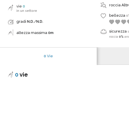
roccia
Alt
vie
0
in un settore
bellezza
0
gradi
N.D.
/
N.D.
sicurezza
altezza massima
0m
roccia
0%
an
0
Vie
0
vie