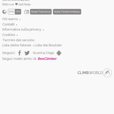
Fatto con
dall'Italia
ENG
ITA
Scala Francese
Scala Fontainebleau
Chi siamo
●
Contatti
●
Informativa sulla privacy
●
Cookies
●
Termini del servizio
Lista delle Falesie
Lista dei Boulder
●
Seguici:
Scarica l'App:
Segui i nostri amici di:
BeeClimber
CLIMB
WORLD
●