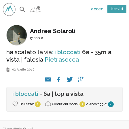
accedi
iscriviti
Andrea Solaroli
@asola
ha scalato
la via
:
i bloccati
6a
-
35m
a
vista
| falesia
Pietrasecca
02 Aprile 2016
i bloccati
-
6a
| top
a vista
Bellezza:
Condizioni roccia:
e
Ancoraggio
:
3
3
4
Climb.World ©2026